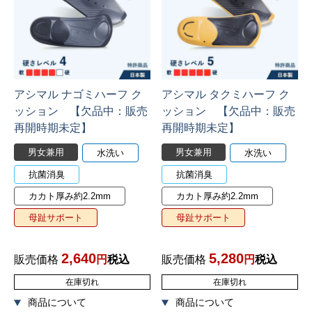
アシマル ナゴミハーフ ク
アシマル タクミハーフ ク
ッション 【欠品中：販売
ッション 【欠品中：販売
再開時期未定】
再開時期未定】
男女兼用
男女兼用
水洗い
水洗い
抗菌消臭
抗菌消臭
カカト厚み約2.2mm
カカト厚み約2.2mm
母趾サポート
母趾サポート
2,640
5,280
販売価格
税込
販売価格
税込
在庫切れ
在庫切れ