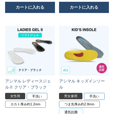
カートに入れる
カートに入れる
アシマル レディースジェ
アシマル キッズインソー
ルⅡ クリア・ブラック
ル
女性用
男女兼用
手洗い
手洗い
カカト厚み約1.2mm
つま先厚み約2.8mm
通気抗菌