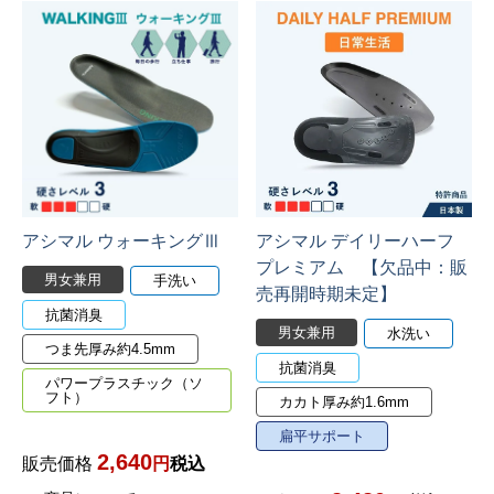
アシマル ウォーキングⅢ
アシマル デイリーハーフ
プレミアム 【欠品中：販
男女兼用
手洗い
売再開時期未定】
抗菌消臭
男女兼用
水洗い
つま先厚み約4.5mm
抗菌消臭
パワープラスチック（ソ
フト）
カカト厚み約1.6mm
扁平サポート
2,640
販売価格
税込