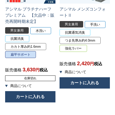
アシマル プラチナハーフ
アシマル メンズコンフォ
プレミアム 【欠品中：販
ートⅡ
売再開時期未定】
男女兼用
手洗い
男女兼用
水洗い
抗菌通気消臭
抗菌消臭
つま先厚み約4.0mm
カカト厚み約1.6mm
強化ラバー
扁平サポート
2,420
販売価格
税込
3,630
販売価格
税込
在庫切れ
カートに入れる
カートに入れる