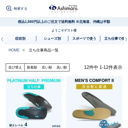
検索する
税込1,980円以上のご注文で送料無料 ※北海道、沖縄は半額
ようこそゲスト様
扁平足
外反母趾
立ち仕事
症状別
シューズ別
スポーツで使う
立ち仕事で使
HOME
立ち仕事商品一覧
12
件中
1
-
12
件表示
並び替え
新着順
安い順
高い順