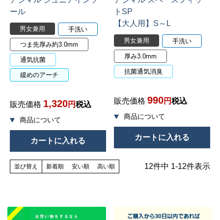
ール
トSP
【大人用】S～L
男女兼用
手洗い
男女兼用
手洗い
つま先厚み約3.0mm
厚み3.0mm
通気抗菌
抗菌通気消臭
緩めのアーチ
990
販売価格
税込
1,320
販売価格
税込
カートに入れる
カートに入れる
12
件中
1
-
12
件表示
並び替え
新着順
安い順
高い順