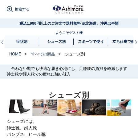
検索する
税込1,980円以上のご注文で送料無料 ※北海道、沖縄は半額
ようこそゲスト様
扁平足
外反母趾
立ち仕事
症状別
シューズ別
スポーツで使う
立ち仕事で使
HOME
すべての商品
シューズ別
合わない靴でも快適な履き心地にし、足膝腰の負担を軽減します
紳士靴や婦人靴での疲れに強い味方
シューズ別
シューズには、
紳士靴、婦人靴
パンプス、ヒール靴